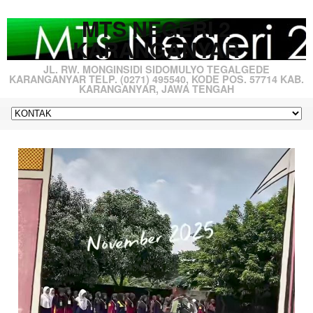
MTS NEGERI 2
KARANGANYAR
JL. RW. MONGINSIDI SIDOMULYO TEGALGEDE
KARANGANYAR TELP. (0271) 495540, KODE POS. 57714 KAB.
KARANGANYAR, JAWA TENGAH