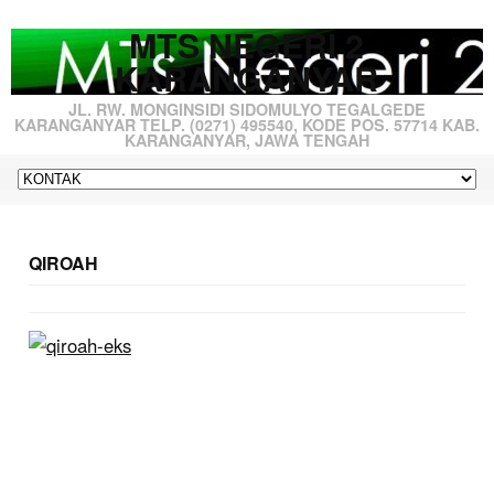
MTS NEGERI 2
KARANGANYAR
JL. RW. MONGINSIDI SIDOMULYO TEGALGEDE
KARANGANYAR TELP. (0271) 495540, KODE POS. 57714 KAB.
KARANGANYAR, JAWA TENGAH
QIROAH