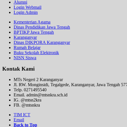
Alumni
Login Webmail
Login Admin
Kementerian Agama
Dinas Pendidikan Jawa Tengah
BPTIKP Jawa Tengah
Karanganyar
Dinas DIKPORA Karanganyar
Rumah Belajar
Buku Sekolah Elektronik
NISN Siswa
Kontak Kami
MTs Negeri 2 Karanganyar
Jl. RW. Monginsidi, Tegalgede, Karanganyar, Jawa Tengah 57
Telp. 0271495540
Email. admin@mtsnkra.sch.id
IG. @mtsn2kra
FB. @mtsnkra
TIM ICT
Email
Back to Top