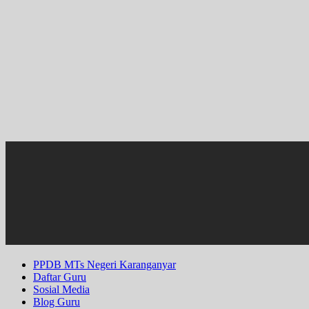
PPDB MTs Negeri Karanganyar
Daftar Guru
Sosial Media
Blog Guru