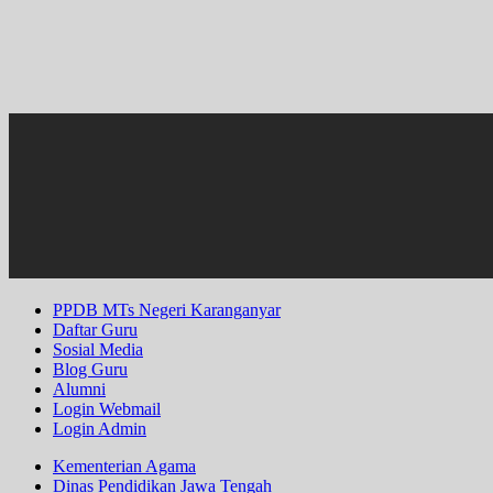
PPDB MTs Negeri Karanganyar
Daftar Guru
Sosial Media
Blog Guru
Alumni
Login Webmail
Login Admin
Kementerian Agama
Dinas Pendidikan Jawa Tengah