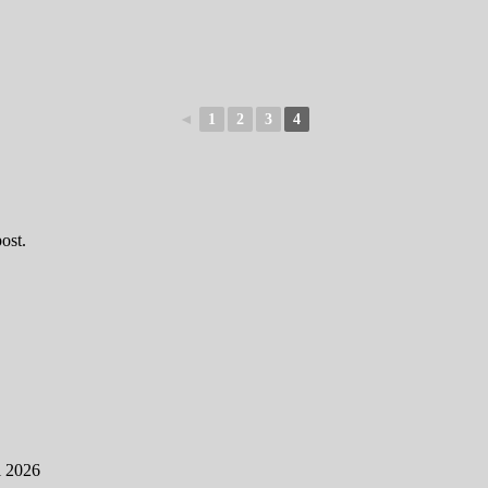
◄
1
2
3
4
ost.
l 2026