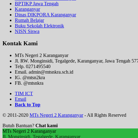
BPTIKP Jawa Tengah
Karanganyar
Dinas DIKPORA Karanganyar
Rumah Belajar
Buku Sekolah Elektronik
NISN Siswa
Kontak Kami
MTs Negeri 2 Karanganyar
Jl. RW. Monginsidi, Tegalgede, Karanganyar, Jawa Tengah 57
Telp. 0271495540
Email. admin@mtsnkra.sch.id
IG. @mtsn2kra
FB. @mtsnkra
TIM ICT
Email
Back to Top
© 2011-2020
MTs Negeri 2 Karanganyar
- All Rights Reserved
Butuh Bantuan?
Chat kami
MTs Negeri 2 Karanganyar
Jl. Monginsidi, Tegalgede, Karanganyar