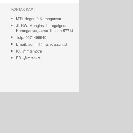
KONTAK KAMI
MTs Negeri 2 Karanganyar
Jl. RW. Monginsidi, Tegalgede,
Karanganyar, Jawa Tengah 57714
Telp. 0271495540
Email. admin@mtsnkra.sch.id
IG. @mtsn2kra
FB. @mtsnkra