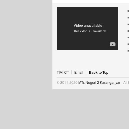
TIM ICT
Email
Back to Top
© 2011-2020
MTs Negeri 2 Karanganyar
- All