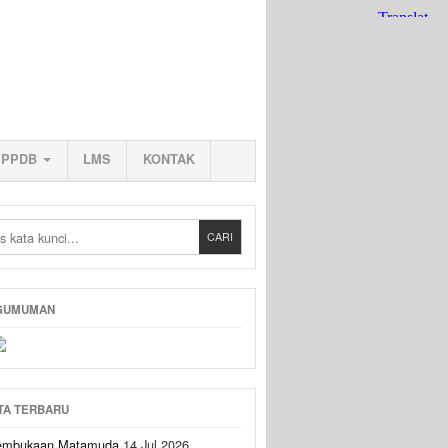
PPDB
LMS
KONTAK
GUMUMAN
TA TERBARU
embukaan Matamuda
14 Jul 2026